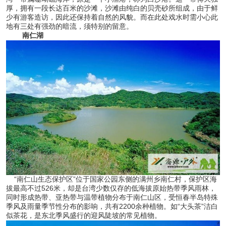
厚，拥有一段长达百米的沙滩，沙滩由纯白的贝壳砂所组成，由于鲜
少有游客造访，因此还保持着自然的风貌。而在此处戏水时需小心此
地有三处有强劲的暗流，须特别的留意。
南仁湖
“南仁山生态保护区”位于国家公园东侧的满州乡南仁村，保护区海
拔最高不过526米，却是台湾少数仅存的低海拔原始热带季风雨林，
同时形成热带、亚热带与温带植物分布于南仁山区，受恒春半岛特殊
季风及雨量季节性分布的影响，共有2200余种植物。如“大头茶”洁白
似茶花，是东北季风盛行的迎风陡坡的常见植物。