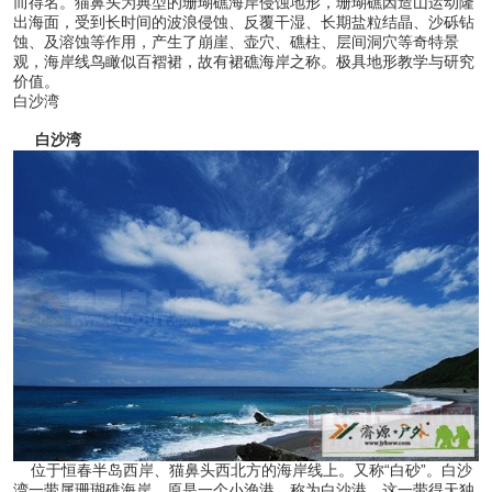
而得名。猫鼻头为典型的珊瑚礁海岸侵蚀地形，珊瑚礁因造山运动隆
出海面，受到长时间的波浪侵蚀、反覆干湿、长期盐粒结晶、沙砾钻
蚀、及溶蚀等作用，产生了崩崖、壶穴、礁柱、层间洞穴等奇特景
观，海岸线鸟瞰似百褶裙，故有裙礁海岸之称。极具地形教学与研究
价值。
白沙湾
白沙湾
位于恒春半岛西岸、猫鼻头西北方的海岸线上。又称“白砂”。白沙
湾一带属珊瑚礁海岸，原是一个小渔港，称为白沙港。这一带得天独