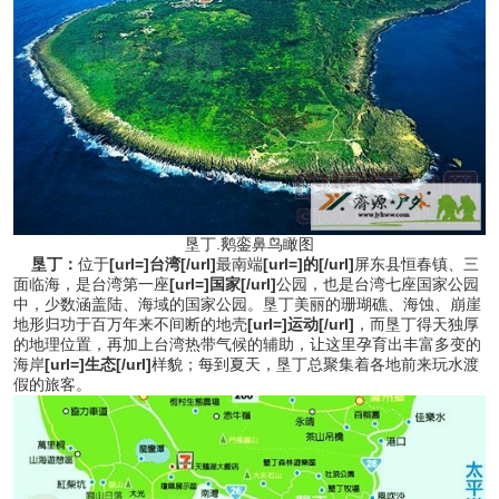
垦丁.鹅銮鼻鸟瞰图
垦丁：
位于
[url=]台湾[/url]
最南端
[url=]的[/url]
屏东县恒春镇、三
面临海，是台湾第一座
[url=]国家[/url]
公园，也是台湾七座国家公园
中，少数涵盖陆、海域的国家公园。垦丁美丽的珊瑚礁、海蚀、崩崖
地形归功于百万年来不间断的地壳
[url=]运动[/url]
，而垦丁得天独厚
的地理位置，再加上台湾热带气候的辅助，让这里孕育出丰富多变的
海岸
[url=]生态[/url]
样貌；每到夏天，垦丁总聚集着各地前来玩水渡
假的旅客。