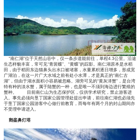
“南仁湖”位于天然山谷中，仅一条步道能前往，单程4.3公里。沿途
生态样貌丰富，常可见“青斑蝶”、“黄蝶”的踪影。南仁湖原本是水稻
田，由于稻田东边猫鼻头出水口被堵塞，水量累积逐日增多，形成宽
广湖泊，在这一片广大水域之前有处小水潭，才是真正的“南仁古
湖”，但由于湖水面积小容易被忽略。湖旁可见的“黄灰泽蟹”，是台湾
特有种的淡水蟹，属于陆蟹的一种，也是唯一不须到海边进行繁殖的
蟹种。 目前南仁山为生态保护区，仅供学术研究，禁止游客进
入。事先必须向垦丁国家公园管理处提出申请，前往南仁湖也必须先
于垦丁国家公园游客中心做行前教育，而每年有两个月的封山期间亦
不受理申请进入。
鹅銮鼻灯塔