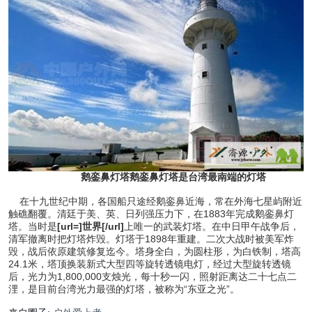
鹅銮鼻灯塔鹅銮鼻灯塔是台湾最南端的灯塔
在十九世纪中期，各国船只途经鹅銮鼻近海，常在外海七星屿附近
触礁翻覆。清廷于美、英、日列强压力下，在1883年完成鹅銮鼻灯
塔。当时是
[url=]世界[/url]
上唯一的武装灯塔。在中日甲午战争后，
清军撤离时把灯塔炸毁。灯塔于1898年重建。二次大战时被美军炸
毁，战后依原建筑修复迄今。塔身全白，为圆柱形，为白铁制，塔高
24.1米，塔顶换装新式大型四等旋转透镜电灯，经过大型旋转透镜
后，光力为1,800,000支烛光，每十秒一闪，照射距离达二十七点二
浬，是目前台湾光力最强的灯塔，被称为“东亚之光”。