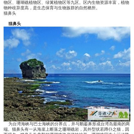
物区、珊瑚礁植物区、绿篱植物区等九区。区内生物资源丰富，植物
物种歧异度高，是生态保育与生物族群的自然栖所。
猫鼻头
猫鼻头
为台湾海峡与巴士海峡的分界点，并与鹅銮鼻形成台湾岛最南的两
端。猫鼻头有一从海崖上断落之珊瑚礁岩，其外型状若蹲仆之猫，因