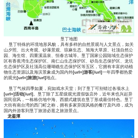
垦丁地图
垦丁特殊的环境地形风貌，具有多样的自然景观与人文景点，如关
山夕照、出火奇观、砂瀑景观、琼麻生态、旭海大草原、社顶自然公
园、海生馆、四重溪温泉、恒春古城等。垦丁国家公园陆域生态保护
区有香蕉湾生态保护区、南仁山生态保护区、砂岛生态保护区、龙坑
生态保护区及社顶高位珊瑚礁生态保护区等五区，它拥有丰富的动植
物生态资源以及海滨景象成为国内外
[url=]游客[/url]
一年四季都热爱
的观光
[url=]旅游[/url]
地点。
垦丁气候四季如夏，宛如戏水天堂；到了垦丁可别错过各项水上
[url=]活动[/url]
。垦丁除了五星级观光渡假饭店外，近年来也兴起异
国民宿风，一栋栋仿地中海、西腊式建筑在垦丁形成最佳特色。垦丁
大街有南台湾的西门町之称，拥有多家异国风格的餐厅及PUB，成为
国内外游客到垦丁旅游必逛之旅游景点。
龙銮潭