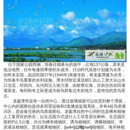
位于国家公园西侧，恒春往猫鼻头的途中，占地137公顷，原本是
低洼地势，往年每逢雨季便积水成泽。日治时代虽曾计划建为水库，
但终未实现，战后民国37年(1948年)筹拨专款，将龙銮潭建为水库，
为恒春半岛重要的水利设施。潭水经附近溪流相汇由人工泄大尖山水
口北流，经四沟、头沟而注入保力溪，由射寮出海，目前仅供农田灌
溉渠道。每到秋冬之际更成为候鸟群集过冬的地方，是绝佳的赏鸟景
点。
龙銮潭旁设有一自然中心，透过玻璃墙面可以欣赏到整个潭面，
中心内的观察站提供多部望远镜和2套播放监视系统，并有4处鸟类展
示区，是设备完善的鸟类观察站。龙銮潭自然中心同时也是稀有植物
人工复育区的所在，以生态园方式进行人工培育原生树种。生态园区
面积约1.5公顷，共分为稀有植物区、诱鸟植物区、诱蝶植物区、草
原灌丛植物区、赏花观果植物区、
[url=]山地[/url]
植物区、海岸林植