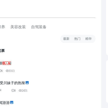
帖
保养
美容改装
自驾装备
最新
热门
精华
门票
游
6
3313
感受川妹子的热辣
4
0
2451
驾游游