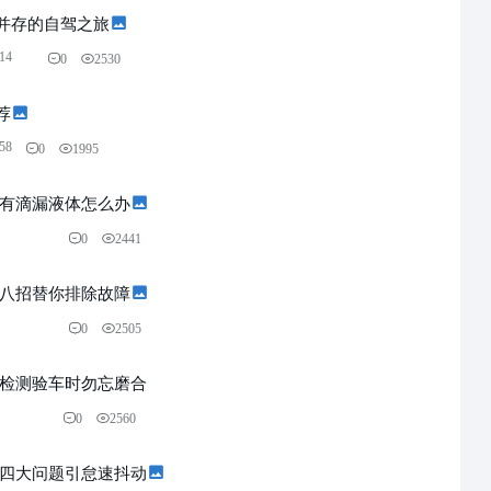
并存的自驾之旅
:14
0
2530
荐
:58
0
1995
名有滴漏液体怎么办
0
2441
 八招替你排除故障
0
2505
 检测验车时勿忘磨合
0
2560
 四大问题引怠速抖动