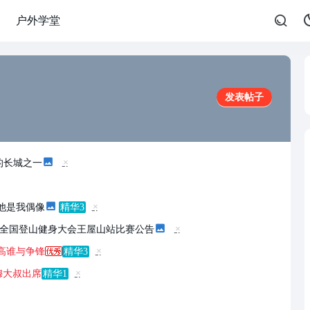
户外学堂
发表帖子
的长城之一
隐
藏
置
顶
帖
他是我偶像
精华3
隐
藏
14全国登山健身大会王屋山站比赛公告
置
隐
顶
藏
帖
高谁与争锋
精华3
置
隐
顶
藏
帖
穆大叔出席
精华1
置
隐
顶
藏
帖
置
顶