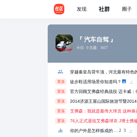
社群
发现
圈子
『 汽车自驾 』
今日: 0 主题: 1617
穿越秦皇岛背牛顶，河北最有特色
徒步鞋适用场景你知道吗？
置顶
隐
藏
官方回顾艾弗森经典战役 迈卡威：
置顶
置
顶
帖
2014济源王屋山国际旅游节暨20
置顶
艾弗森：我就是最伟大球员 这种身
置顶
76人正式退役艾弗森球衣 J博士携
置顶
你的户外是怎样炼成的
...
2
3
隐