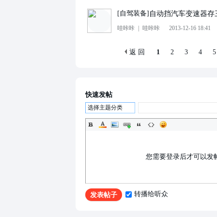
自动挡汽车变速器存
[
自驾装备
]
哇咔咔
|
哇咔咔
2013-12-16 18:41
返 回
1
2
3
4
5
快速发帖
选择主题分类
您需要登录后才可以发
转播给听众
发表帖子