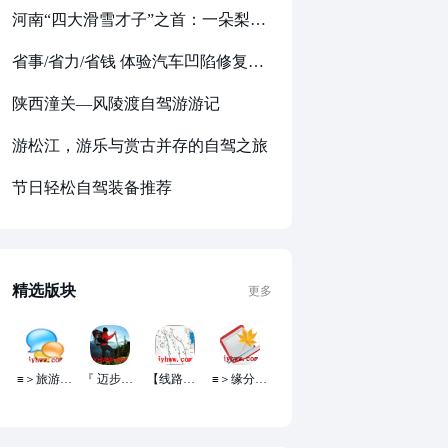
河南“四大滑雪才子”之首：一朵梨花压海棠的滑雪游记【真情告白】
省事/省力/省钱 体验汽车凹陷修复的技术
陕西潼关—风陵渡自驾游游记
游松江，游乐与赏古并存的自驾之旅
节日轻松自驾装备推荐
精选版块
更多
≡＞旅游杂谈＜≡
『 迈步走吧 』
【线路景点】
≡＞缘分天空＜≡