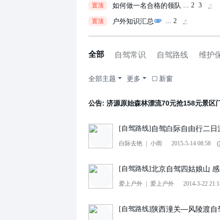
藏
如何做一名合格的领队
...
2
3
置顶
置
隐
顶
藏
帖
户外知识汇总
...
2
置顶
置
隐
顶
藏
帖
置
顶
帖
全部
自驾常识
自驾路线
维护
全部主题
更多
新窗
公告:
济源原始森林漂流70元抢158元景区
自驾白际自由行二日
[
自驾路线
]
白际去艳
|
小雨
2015-5-14 08:58
北京自驾四姑娘山 
[
自驾路线
]
爱上户外
|
爱上户外
2014-3-22 21:1
陕西潼关—风陵渡自
[
自驾路线
]