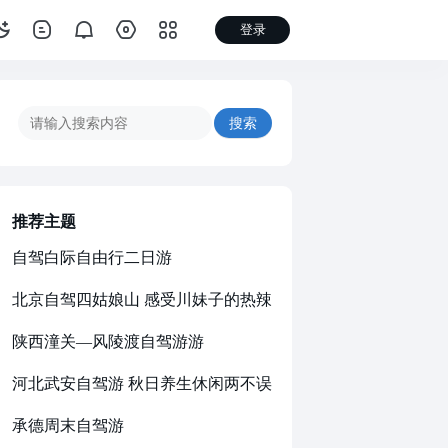
登录
搜索
推荐主题
自驾白际自由行二日游
北京自驾四姑娘山 感受川妹子的热辣
陕西潼关—风陵渡自驾游游
河北武安自驾游 秋日养生休闲两不误
承德周末自驾游