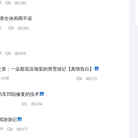
2
0
2394
日养生休闲两不误
1
0
2302
0
0
2050
”之首：一朵梨花压海棠的滑雪游记【真情告白】
 16:08
0
2155
验汽车凹陷修复的技术
1
2294
驾游游记
:16
0
2177