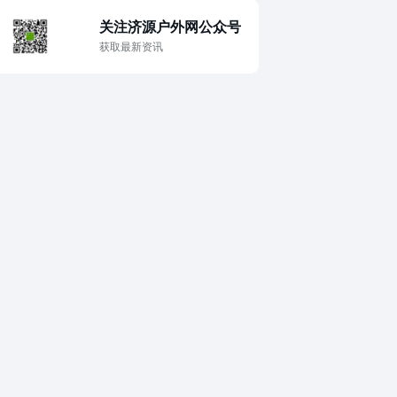
『 汽车自驾 』
≡＞旅途故事＜≡
≡＞IT 数码＜≡
≡＞山友美食＜≡
关注济源户外网公众号
获取最新资讯
≡＞旅游资讯＜≡
≡＞户外学堂＜≡