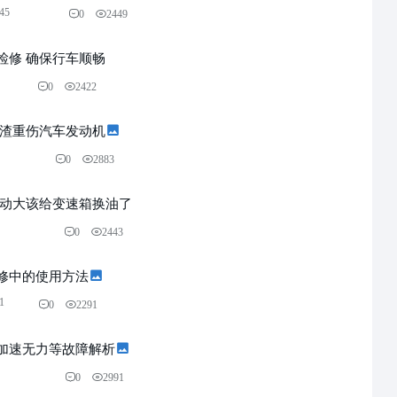
:45
0
2449
检修 确保行车顺畅
0
2422
漆渣重伤汽车发动机
0
2883
震动大该给变速箱换油了
0
2443
修中的使用方法
1
0
2291
加速无力等故障解析
0
2991