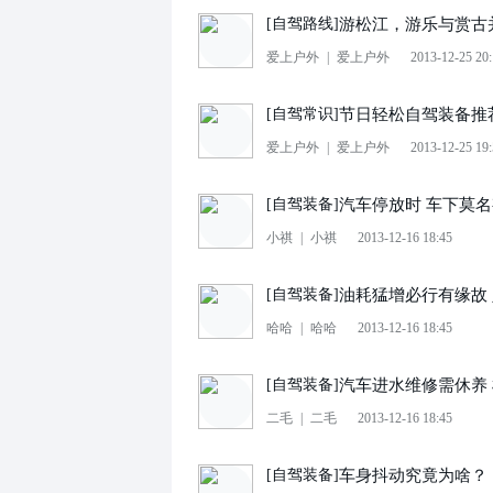
游松江，游乐与赏古
[
自驾路线
]
爱上户外
|
爱上户外
2013-12-25 20
节日轻松自驾装备推
[
自驾常识
]
爱上户外
|
爱上户外
2013-12-25 19
汽车停放时 车下莫
[
自驾装备
]
小祺
|
小祺
2013-12-16 18:45
油耗猛增必行有缘故
[
自驾装备
]
哈哈
|
哈哈
2013-12-16 18:45
汽车进水维修需休养
[
自驾装备
]
二毛
|
二毛
2013-12-16 18:45
车身抖动究竟为啥？
[
自驾装备
]